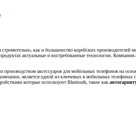
р
я стремительно, как и большинство корейских производителей 
 продуктах актуальные и востребованные технологии. Компания
 производством аксессуаров для мобильных телефонов на осно
ю компании, является одной из ключевых в мобильных телефонах 
ройствами которые используют Bluetooth, такие как
автогарнит