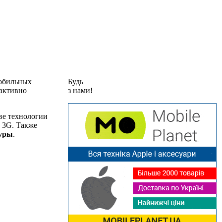
мобильных
Будь
 активно
з нами!
ве технологии
с 3G. Также
уры
.