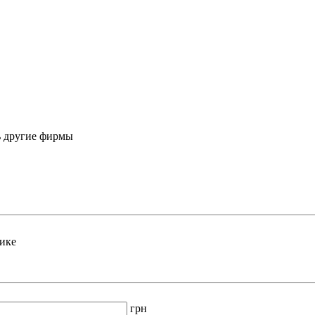
ь другие фирмы
ике
грн