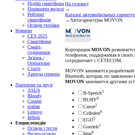
Підбір смартфона
На головну
Порівняти моделі
→
Рейтинг
Каталог автомобильных гарниту
смартфонів
→
Автогарнитуры MOVON
Огляди техніки
Новини
CES 2025
Смартфони
Смарт-
Корпорация
MOVON
развиваетс
годинники
телефонов, поддерживая в своих
Зв'язок /
сотрудничает с CETECOM.
Оператори
Статті
MOVON занимается разработкой и
Аренда сервера
Bluetooth, которая, по заявлени
MOVON
занимается другими уст
Партнери та друзі
ASUS
5
B-Speech
Bloody
6
BURY
Cougar
2
Caron
realme
9
Lenovo
Celleden
Infinix
5
EGO
Енциклопедія
2
Goertek
Огляди і тести
4
Iqua
Видео-огляди