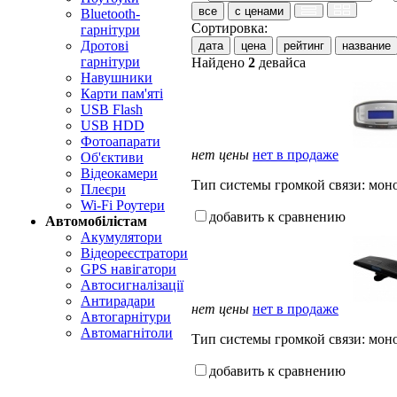
все
с ценами
Bluetooth-
Сортировка:
гарнітури
Дротові
дата
цена
рейтинг
название
гарнітури
Найдено
2
девайса
Навушники
Карти пам'яті
USB Flash
USB HDD
Фотоапарати
нет цены
нет в продаже
Об'єктиви
Відеокамери
Тип системы громкой связи: моно. 
Плеєри
Wi-Fi Роутери
добавить к сравнению
Автомобілістам
Акумулятори
Відеореєстратори
GPS навігатори
Автосигналізації
Антирадари
нет цены
нет в продаже
Автогарнітури
Автомагнітоли
Тип системы громкой связи: моно.
добавить к сравнению