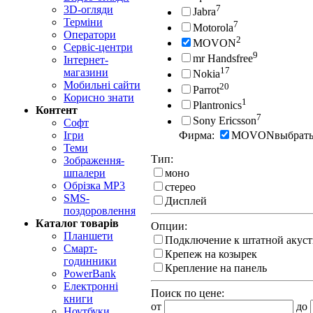
7
3D-огляди
Jabra
Терміни
7
Motorola
Оператори
2
MOVON
Сервіс-центри
9
mr Handsfree
Інтернет-
17
магазини
Nokia
Мобильні сайти
20
Parrot
Корисно знати
1
Plantronics
Контент
7
Sony Ericsson
Софт
Фирма:
MOVON
выбрат
Ігри
Теми
Тип:
Зображення-
моно
шпалери
Обрізка MP3
стерео
SMS-
Дисплей
поздоровлення
Каталог товарів
Опции:
Планшети
Подключение к штатной акуст
Смарт-
Крепеж на козырек
годинники
Крепление на панель
PowerBank
Електронні
Поиск по цене:
книги
от
до
Ноутбуки