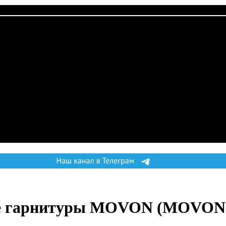
е гарнитуры MOVON
(MOVON