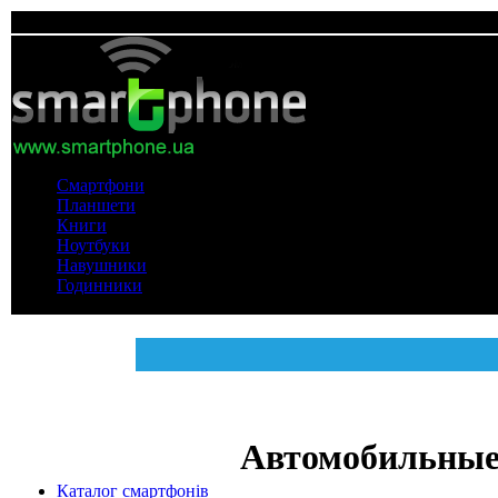
Смартфони
Планшети
Книги
Ноутбуки
Навушники
Годинники
Автомобильны
Каталог смартфонів